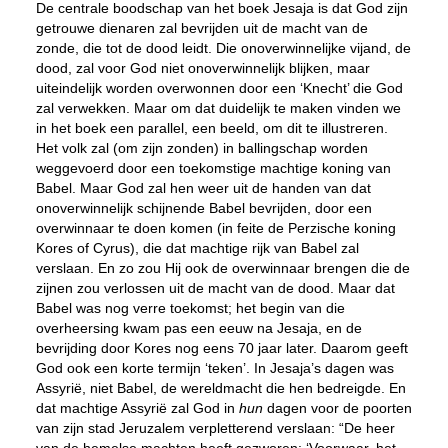
De centrale boodschap van het boek Jesaja is dat God zijn
getrouwe dienaren zal bevrijden uit de macht van de
zonde, die tot de dood leidt. Die onoverwinnelijke vijand, de
dood, zal voor God niet onoverwinnelijk blijken, maar
uiteindelijk worden overwonnen door een ‘Knecht’ die God
zal verwekken. Maar om dat duidelijk te maken vinden we
in het boek een parallel, een beeld, om dit te illustreren.
Het volk zal (om zijn zonden) in ballingschap worden
weggevoerd door een toekomstige machtige koning van
Babel. Maar God zal hen weer uit de handen van dat
onoverwinnelijk schijnende Babel bevrijden, door een
overwinnaar te doen komen (in feite de Perzische koning
Kores of Cyrus), die dat machtige rijk van Babel zal
verslaan. En zo zou Hij ook de overwinnaar brengen die de
zijnen zou verlossen uit de macht van de dood. Maar dat
Babel was nog verre toekomst; het begin van die
overheersing kwam pas een eeuw na Jesaja, en de
bevrijding door Kores nog eens 70 jaar later. Daarom geeft
God ook een korte termijn ‘teken’. In Jesaja’s dagen was
Assyrië, niet Babel, de wereldmacht die hen bedreigde. En
dat machtige Assyrië zal God in
hun
dagen voor de poorten
van zijn stad Jeruzalem verpletterend verslaan: “De heer