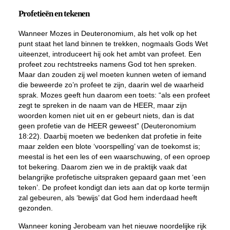
Profetieën en tekenen
Wanneer Mozes in Deuteronomium, als het volk op het
punt staat het land binnen te trekken, nogmaals Gods Wet
uiteenzet, introduceert hij ook het ambt van profeet. Een
profeet zou rechtstreeks namens God tot hen spreken.
Maar dan zouden zij wel moeten kunnen weten of iemand
die beweerde zo’n profeet te zijn, daarin wel de waarheid
sprak. Mozes geeft hun daarom een toets: “als een profeet
zegt te spreken in de naam van de HEER, maar zijn
woorden komen niet uit en er gebeurt niets, dan is dat
geen profetie van de HEER geweest” (Deuteronomium
18:22). Daarbij moeten we bedenken dat profetie in feite
maar zelden een blote ‘voorspelling’ van de toekomst is;
meestal is het een les of een waarschuwing, of een oproep
tot bekering. Daarom zien we in de praktijk vaak dat
belangrijke profetische uitspraken gepaard gaan met ‘een
teken’. De profeet kondigt dan iets aan dat op korte termijn
zal gebeuren, als ‘bewijs’ dat God hem inderdaad heeft
gezonden.
Wanneer koning Jerobeam van het nieuwe noordelijke rijk