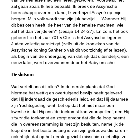
van de hemelse machten heeft gezworen: ‘Voorwaar, het
zal gaan zoals Ik heb bepaald. Ik breek de Assyrische
heerschappij over mijn land, Ik verbrijzel Assyrië op mijn
bergen. Mijn volk wordt van zijn juk bevrijd … Wanneer Hij
dit besloten heeft, de heer van de hemelse machten, wie
zal het dan verijdelen?” (Jesaja 14:24-27). En zo is het ook
gebeurd: in het jaar 701 v.Chr. is het Assyrische leger in
Judea volledig vernietigd (zelfs uit de kronieken van de
Assyrische koning Sanherib valt dit voorzichtig af te lezen),
als begin van de ondergang van dat rijk dat uiteindelijk, een
eeuw later, werd overwonnen door het Babylonische.
De slotsom
Wat vertelt ons dit alles? In de eerste plaats dat God
hiermee het wettig en overtuigend bewijs heeft geleverd
dat Hij inderdaad de geschiedenis leidt, en dat Hij daarmee
zijn ‘rechtsgeding’ wint. Let op dat het niet maar een
kwestie is dat Hij ons ‘de toekomst kan voorspellen’, nee Hij
stuurt
die toekomst en zorgt ervoor dat die de loop neemt
die in overeenstemming is met zijn besluiten, namelijk de
loop die in het beste belang is van zijn getrouwe dienaren -
ook al lijkt dat op het eerste gezicht misschien niet altijd zo