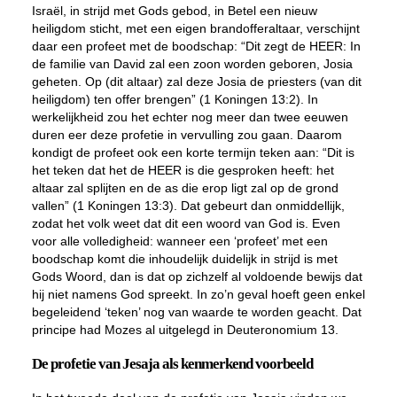
Israël, in strijd met Gods gebod, in Betel een nieuw
heiligdom sticht, met een eigen brandofferaltaar, verschijnt
daar een profeet met de boodschap: “Dit zegt de HEER: In
de familie van David zal een zoon worden geboren, Josia
geheten. Op (dit altaar) zal deze Josia de priesters (van dit
heiligdom) ten offer brengen” (1 Koningen 13:2). In
werkelijkheid zou het echter nog meer dan twee eeuwen
duren eer deze profetie in vervulling zou gaan. Daarom
kondigt de profeet ook een korte termijn teken aan: “Dit is
het teken dat het de HEER is die gesproken heeft: het
altaar zal splijten en de as die erop ligt zal op de grond
vallen” (1 Koningen 13:3). Dat gebeurt dan onmiddellijk,
zodat het volk weet dat dit een woord van God is. Even
voor alle volledigheid: wanneer een ‘profeet’ met een
boodschap komt die inhoudelijk duidelijk in strijd is met
Gods Woord, dan is dat op zichzelf al voldoende bewijs dat
hij niet namens God spreekt. In zo’n geval hoeft geen enkel
begeleidend ‘teken’ nog van waarde te worden geacht. Dat
principe had Mozes al uitgelegd in Deuteronomium 13.
De profetie van Jesaja als kenmerkend voorbeeld