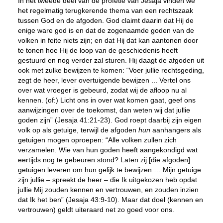
In het tweede deel van de profetie van Jesaja vinden we
het regelmatig terugkerende thema van een rechtszaak
tussen God en de afgoden. God claimt daarin dat Hij de
enige ware god is en dat de zogenaamde goden van de
volken in feite niets zijn; en dat Hij dat kan aantonen door
te tonen hoe Hij de loop van de geschiedenis heeft
gestuurd en nog verder zal sturen. Hij daagt de afgoden uit
ook met zulke bewijzen te komen: “Voer jullie rechtsgeding,
zegt de heer, lever overtuigende bewijzen ... Vertel ons
over wat vroeger is gebeurd, zodat wij de afloop nu al
kennen. (of:) Licht ons in over wat komen gaat, geef ons
aanwijzingen over de toekomst, dan weten wij dat jullie
goden zijn” (Jesaja 41:21-23). God roept daarbij zijn eigen
volk op als getuige, terwijl de afgoden
hun
aanhangers als
getuigen mogen oproepen: “Alle volken zullen zich
verzamelen. Wie van hun goden heeft aangekondigd wat
eertijds nog te gebeuren stond? Laten zij [die afgoden]
getuigen leveren om hun gelijk te bewijzen … Mijn getuige
zijn jullie – spreekt de heer – die Ik uitgekozen heb opdat
jullie
Mij zouden kennen en vertrouwen
, en zouden inzien
dat Ik het ben” (Jesaja 43:9-10). Maar dat doel (kennen en
vertrouwen) geldt uiteraard net zo goed voor ons.