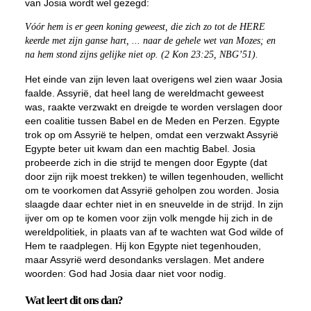
van Josia wordt wel gezegd:
Vóór hem is er geen koning geweest, die zich zo tot de HERE
keerde met zijn ganse hart, ... naar de gehele wet van Mozes; en
na hem stond zijns gelijke niet op. (2 Kon 23:25, NBG’51).
Het einde van zijn leven laat overigens wel zien waar Josia
faalde. Assyrië, dat heel lang de wereldmacht geweest
was, raakte verzwakt en dreigde te worden verslagen door
een coalitie tussen Babel en de Meden en Perzen. Egypte
trok op om Assyrië te helpen, omdat een verzwakt Assyrië
Egypte beter uit kwam dan een machtig Babel. Josia
probeerde zich in die strijd te mengen door Egypte (dat
door zijn rijk moest trekken) te willen tegenhouden, wellicht
om te voorkomen dat Assyrië geholpen zou worden. Josia
slaagde daar echter niet in en sneuvelde in de strijd. In zijn
ijver om op te komen voor zijn volk mengde hij zich in de
wereldpolitiek, in plaats van af te wachten wat God wilde of
Hem te raadplegen. Hij kon Egypte niet tegenhouden,
maar Assyrië werd desondanks verslagen. Met andere
woorden: God had Josia daar niet voor nodig.
Wat leert dit ons dan?