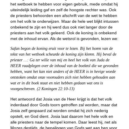
het wetboek te hebben voor eigen gebruik, mede omdat hij
uiteindelijk leiding gaf en zelf de hoogste rechter was. Ook
de priesters behoorden een afschrift van de wet te hebben
om het volk te onderwijzen. Maar de hele wet blijkt intussen
onbekend te zijn en hij werd dus ook niet langer door de
priesters aan het volk geleerd. Ook de koning is onbekend
met de inhoud ervan. Als de wetsrol is gevonden, lezen we:
Safan begon de koning eruit voor te lezen. Bij het horen van de
tekst van het wetboek scheurde de koning zijn kleren. Hij beval de
priester …: Ga ter wille van mij en heel het volk van Juda de
HEER raadplegen over de inhoud van de boekrol die we gevonden
hebben, want het kan niet anders of de HEER is in hevige woede
ontstoken omdat onze voorouders zich niet hebben gehouden aan
wat er in dit boek staat en niet hebben gedaan wat ons is
voorgeschreven. (2 Koningen 22:10-13)
Het antwoord dat Josia van de Heer krijgt is dat het volk
inderdaad door Gods toorn getroffen zal worden, maar dat
Josia zelf gespaard zal worden omdat hij zich nederig
opstelt, en God dient. Josia laat daarom het hele volk en
alle priesters naar de tempel komen. Daar leest hij, net als
Mozes destijds, de bepalingen van Gods wet aan hen voor,