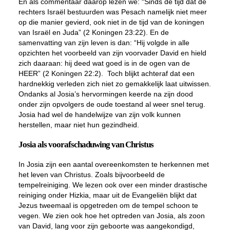
En als commentaar daarop lezen we: “Sinds de tijd dat de
rechters Israël bestuurden was Pesach namelijk niet meer
op die manier gevierd, ook niet in de tijd van de koningen
van Israël en Juda” (2 Koningen 23:22). En de
samenvatting van zijn leven is dan: “Hij volgde in alle
opzichten het voorbeeld van zijn voorvader David en hield
zich daaraan: hij deed wat goed is in de ogen van de
HEER” (2 Koningen 22:2). Toch blijkt achteraf dat een
hardnekkig verleden zich niet zo gemakkelijk laat uitwissen.
Ondanks al Josia’s hervormingen keerde na zijn dood
onder zijn opvolgers de oude toestand al weer snel terug.
Josia had wel de handelwijze van zijn volk kunnen
herstellen, maar niet hun gezindheid.
Josia als voorafschaduwing van Christus
In Josia zijn een aantal overeenkomsten te herkennen met
het leven van Christus. Zoals bijvoorbeeld de
tempelreiniging. We lezen ook over een minder drastische
reiniging onder Hizkia, maar uit de Evangeliën blijkt dat
Jezus tweemaal is opgetreden om de tempel schoon te
vegen. We zien ook hoe het optreden van Josia, als zoon
van David, lang voor zijn geboorte was aangekondigd,