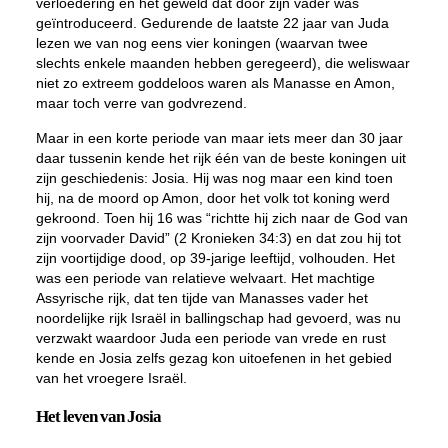
verloedering en het geweld dat door zijn vader was
geïntroduceerd. Gedurende de laatste 22 jaar van Juda
lezen we van nog eens vier koningen (waarvan twee
slechts enkele maanden hebben geregeerd), die weliswaar
niet zo extreem goddeloos waren als Manasse en Amon,
maar toch verre van godvrezend.
Maar in een korte periode van maar iets meer dan 30 jaar
daar tussenin kende het rijk één van de beste koningen uit
zijn geschiedenis: Josia. Hij was nog maar een kind toen
hij, na de moord op Amon, door het volk tot koning werd
gekroond. Toen hij 16 was “richtte hij zich naar de God van
zijn voorvader David” (2 Kronieken 34:3) en dat zou hij tot
zijn voortijdige dood, op 39-jarige leeftijd, volhouden. Het
was een periode van relatieve welvaart. Het machtige
Assyrische rijk, dat ten tijde van Manasses vader het
noordelijke rijk Israël in ballingschap had gevoerd, was nu
verzwakt waardoor Juda een periode van vrede en rust
kende en Josia zelfs gezag kon uitoefenen in het gebied
van het vroegere Israël.
Het leven van Josia