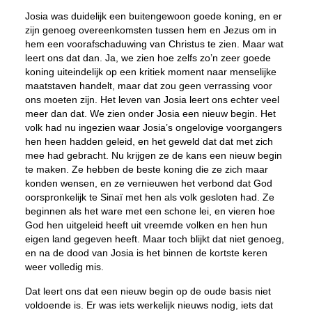
Josia was duidelijk een buitengewoon goede koning, en er
zijn genoeg overeenkomsten tussen hem en Jezus om in
hem een voorafschaduwing van Christus te zien. Maar wat
leert ons dat dan. Ja, we zien hoe zelfs zo’n zeer goede
koning uiteindelijk op een kritiek moment naar menselijke
maatstaven handelt, maar dat zou geen verrassing voor
ons moeten zijn. Het leven van Josia leert ons echter veel
meer dan dat. We zien onder Josia een nieuw begin. Het
volk had nu ingezien waar Josia’s ongelovige voorgangers
hen heen hadden geleid, en het geweld dat dat met zich
mee had gebracht. Nu krijgen ze de kans een nieuw begin
te maken. Ze hebben de beste koning die ze zich maar
konden wensen, en ze vernieuwen het verbond dat God
oorspronkelijk te Sinaï met hen als volk gesloten had. Ze
beginnen als het ware met een schone lei, en vieren hoe
God hen uitgeleid heeft uit vreemde volken en hen hun
eigen land gegeven heeft. Maar toch blijkt dat niet genoeg,
en na de dood van Josia is het binnen de kortste keren
weer volledig mis.
Dat leert ons dat een nieuw begin op de oude basis niet
voldoende is. Er was iets werkelijk nieuws nodig, iets dat