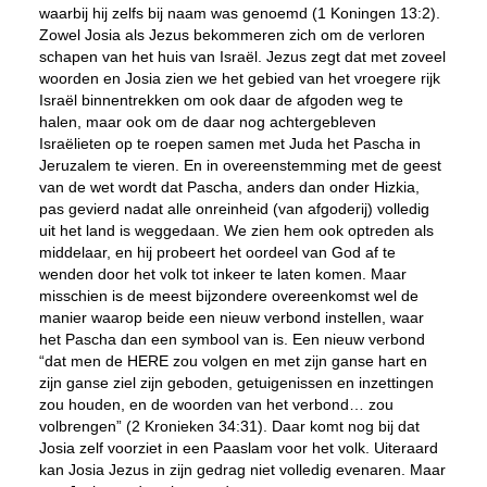
waarbij hij zelfs bij naam was genoemd (1 Koningen 13:2).
Zowel Josia als Jezus bekommeren zich om de verloren
schapen van het huis van Israël. Jezus zegt dat met zoveel
woorden en Josia zien we het gebied van het vroegere rijk
Israël binnentrekken om ook daar de afgoden weg te
halen, maar ook om de daar nog achtergebleven
Israëlieten op te roepen samen met Juda het Pascha in
Jeruzalem te vieren. En in overeenstemming met de geest
van de wet wordt dat Pascha, anders dan onder Hizkia,
pas gevierd nadat alle onreinheid (van afgoderij) volledig
uit het land is weggedaan. We zien hem ook optreden als
middelaar, en hij probeert het oordeel van God af te
wenden door het volk tot inkeer te laten komen. Maar
misschien is de meest bijzondere overeenkomst wel de
manier waarop beide een nieuw verbond instellen, waar
het Pascha dan een symbool van is. Een nieuw verbond
“dat men de HERE zou volgen en met zijn ganse hart en
zijn ganse ziel zijn geboden, getuigenissen en inzettingen
zou houden, en de woorden van het verbond… zou
volbrengen” (2 Kronieken 34:31). Daar komt nog bij dat
Josia zelf voorziet in een Paaslam voor het volk. Uiteraard
kan Josia Jezus in zijn gedrag niet volledig evenaren. Maar