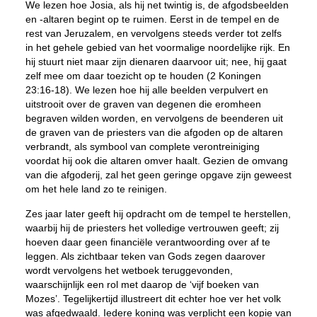
We lezen hoe Josia, als hij net twintig is, de afgodsbeelden
en -altaren begint op te ruimen. Eerst in de tempel en de
rest van Jeruzalem, en vervolgens steeds verder tot zelfs
in het gehele gebied van het voormalige noordelijke rijk. En
hij stuurt niet maar zijn dienaren daarvoor uit; nee, hij gaat
zelf mee om daar toezicht op te houden (2 Koningen
23:16-18). We lezen hoe hij alle beelden verpulvert en
uitstrooit over de graven van degenen die eromheen
begraven wilden worden, en vervolgens de beenderen uit
de graven van de priesters van die afgoden op de altaren
verbrandt, als symbool van complete verontreiniging
voordat hij ook die altaren omver haalt. Gezien de omvang
van die afgoderij, zal het geen geringe opgave zijn geweest
om het hele land zo te reinigen.
Zes jaar later geeft hij opdracht om de tempel te herstellen,
waarbij hij de priesters het volledige vertrouwen geeft; zij
hoeven daar geen financiële verantwoording over af te
leggen. Als zichtbaar teken van Gods zegen daarover
wordt vervolgens het wetboek teruggevonden,
waarschijnlijk een rol met daarop de ‘vijf boeken van
Mozes’. Tegelijkertijd illustreert dit echter hoe ver het volk
was afgedwaald. Iedere koning was verplicht een kopie van