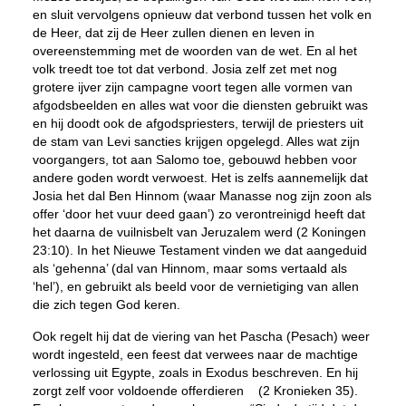
en sluit vervolgens opnieuw dat verbond tussen het volk en
de Heer, dat zij de Heer zullen dienen en leven in
overeenstemming met de woorden van de wet. En al het
volk treedt toe tot dat verbond. Josia zelf zet met nog
grotere ijver zijn campagne voort tegen alle vormen van
afgodsbeelden en alles wat voor die diensten gebruikt was
en hij doodt ook de afgodspriesters, terwijl de priesters uit
de stam van Levi sancties krijgen opgelegd. Alles wat zijn
voorgangers, tot aan Salomo toe, gebouwd hebben voor
andere goden wordt verwoest. Het is zelfs aannemelijk dat
Josia het dal Ben Hinnom (waar Manasse nog zijn zoon als
offer ‘door het vuur deed gaan’) zo verontreinigd heeft dat
het daarna de vuilnisbelt van Jeruzalem werd (2 Koningen
23:10). In het Nieuwe Testament vinden we dat aangeduid
als ‘gehenna’ (dal van Hinnom, maar soms vertaald als
‘hel’), en gebruikt als beeld voor de vernietiging van allen
die zich tegen God keren.
Ook regelt hij dat de viering van het Pascha (Pesach) weer
wordt ingesteld, een feest dat verwees naar de machtige
verlossing uit Egypte, zoals in Exodus beschreven. En hij
zorgt zelf voor voldoende offerdieren (2 Kronieken 35).