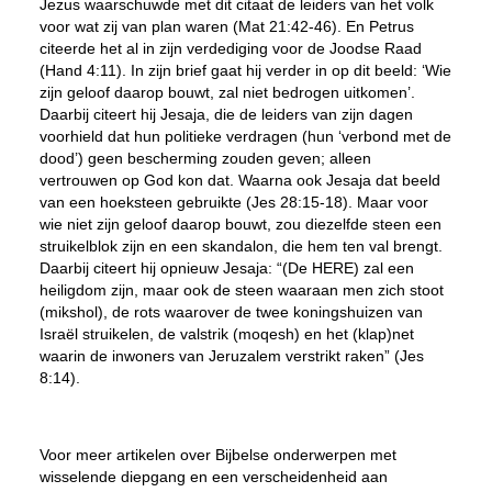
Jezus waarschuwde met dit citaat de leiders van het volk
voor wat zij van plan waren (Mat 21:42-46). En Petrus
citeerde het al in zijn verdediging voor de Joodse Raad
(Hand 4:11). In zijn brief gaat hij verder in op dit beeld: ‘Wie
zijn geloof daarop bouwt, zal niet bedrogen uitkomen’.
Daarbij citeert hij Jesaja, die de leiders van zijn dagen
voorhield dat hun politieke verdragen (hun ‘verbond met de
dood’) geen bescherming zouden geven; alleen
vertrouwen op God kon dat. Waarna ook Jesaja dat beeld
van een hoeksteen gebruikte (Jes 28:15-18). Maar voor
wie niet zijn geloof daarop bouwt, zou diezelfde steen een
struikelblok zijn en een skandalon, die hem ten val brengt.
Daarbij citeert hij opnieuw Jesaja: “(De HERE) zal een
heiligdom zijn, maar ook de steen waaraan men zich stoot
(mikshol), de rots waarover de twee koningshuizen van
Israël struikelen, de valstrik (moqesh) en het (klap)net
waarin de inwoners van Jeruzalem verstrikt raken” (Jes
8:14).
Voor meer artikelen over Bijbelse onderwerpen met
wisselende diepgang en een verscheidenheid aan