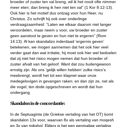
broeder of zuster ten val breng, wil ik het nooit ofte nimmer
meer eten; dan breng ik hen niet ten val” (1 Kor 8:12-13).
Ook hier is het motief dus ontzag voor hun Heer, nu
Christus. Zo schrijft hij ook over onderlinge
verdraagzaamheid: “Laten we elkaar daarom niet langer
veroordelen, maar neem u voor, uw broeder en zuster
geen aanstoot te geven en hun niet te ergeren” (Rom
14:13). Al kan skandalizo inderdaad ‘ergernis geven’
betekenen, we mogen aannemen dat het ook hier veel
verder gaat dan wat irritatie; hij moet ook hier wel bedoelen
dat zij niet het risico mogen nemen dat hun broeder of
zuster afvalt van het geloof. Want dat zou buitengewoon
ernstig zijn. Als ons ‘gelijk willen hebben’ zulke risico’s
meebrengt, wordt het tot een klapnet waar onze
medegelovigen in gevangen raken; en dan zijn ze, net als
die vogel, ten dode opgeschreven en wordt dat hun
ondergang.
Skandalon in de concordantie:
In de Septuaginta (de Griekse vertaling van het OT) komt
skandalon 13x voor, waarvan 8x als vertaling van moqesh
en 3x van mikshol. Elders is het een eenmalige vertaling