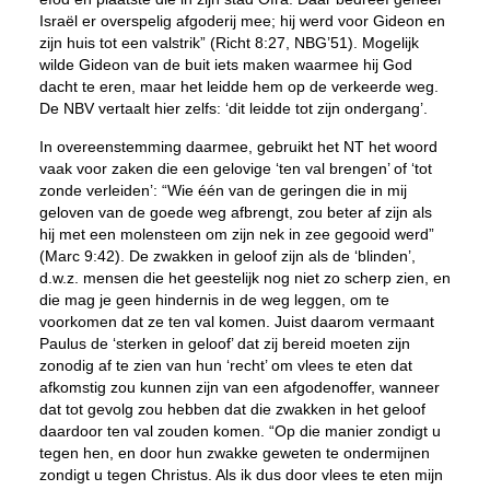
Israël er overspelig afgoderij mee; hij werd voor Gideon en
zijn huis tot een valstrik” (Richt 8:27, NBG’51). Mogelijk
wilde Gideon van de buit iets maken waarmee hij God
dacht te eren, maar het leidde hem op de verkeerde weg.
De NBV vertaalt hier zelfs: ‘dit leidde tot zijn ondergang’.
In overeenstemming daarmee, gebruikt het NT het woord
vaak voor zaken die een gelovige ‘ten val brengen’ of ‘tot
zonde verleiden’: “Wie één van de geringen die in mij
geloven van de goede weg afbrengt, zou beter af zijn als
hij met een molensteen om zijn nek in zee gegooid werd”
(Marc 9:42). De zwakken in geloof zijn als de ‘blinden’,
d.w.z. mensen die het geestelijk nog niet zo scherp zien, en
die mag je geen hindernis in de weg leggen, om te
voorkomen dat ze ten val komen. Juist daarom vermaant
Paulus de ‘sterken in geloof’ dat zij bereid moeten zijn
zonodig af te zien van hun ‘recht’ om vlees te eten dat
afkomstig zou kunnen zijn van een afgodenoffer, wanneer
dat tot gevolg zou hebben dat die zwakken in het geloof
daardoor ten val zouden komen. “Op die manier zondigt u
tegen hen, en door hun zwakke geweten te ondermijnen
zondigt u tegen Christus. Als ik dus door vlees te eten mijn