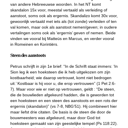
van andere Hebreeuwse woorden. In het NT komt
skandalon 15x voor, meestal vertaald als verleiding of
aanstoot, soms ook als ergernis. Skandalizo komt 30x voor,
gewoonlijk vertaald met iets als (tot zonde) verleiden of ten
val komen, maar ook als aanstoot nemen/geven; in oudere
vertalingen soms ook als ‘ergernis’ geven of nemen. Beide
vinden we vooral bij Matteüs en Marcus, en verder vooral
in Romeinen en Korintiërs.
Steen des aanstoots
Petrus schrijft in zijn 1e brief: “In de Schrift staat immers: ‘In
Sion leg ik een hoeksteen die ik heb uitgekozen om zijn
kostbaarheid; wie daarop vertrouwt, komt niet bedrogen
uit.’ Kostbaar is hij voor u, die erop vertrouwen” (1 Pet 2:6-
7). Maar voor wie er niet op vertrouwen, geldt : “De steen,
die de bouwlieden afgekeurd hadden, die is geworden tot
een hoeksteen en een steen des aanstoots en een rots der
ergernis (skandalon)” (vs 7-8, NBG’51). Hij combineert hier
maar liefst drie citaten. De basis is de steen die door de
bouwmeesters was afgekeurd, maar door God tot
hoeksteen gemaakt van zijn geestelijke tempel (Ps 118:22).