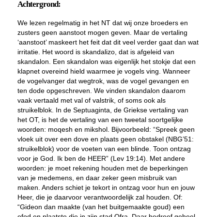
Achtergrond:
We lezen regelmatig in het NT dat wij onze broeders en
zusters geen aanstoot mogen geven. Maar de vertaling
‘aanstoot’ maskeert het feit dat dit veel verder gaat dan wat
irritatie. Het woord is skandalizo, dat is afgeleid van
skandalon. Een skandalon was eigenlijk het stokje dat een
klapnet overeind hield waarmee je vogels ving. Wanneer
de vogelvanger dat wegtrok, was de vogel gevangen en
ten dode opgeschreven. We vinden skandalon daarom
vaak vertaald met val of valstrik, of soms ook als
struikelblok. In de Septuaginta, de Griekse vertaling van
het OT, is het de vertaling van een tweetal soortgelijke
woorden: moqesh en mikshol. Bijvoorbeeld: “Spreek geen
vloek uit over een dove en plaats geen obstakel (NBG’51:
struikelblok) voor de voeten van een blinde. Toon ontzag
voor je God. Ik ben de HEER” (Lev 19:14). Met andere
woorden: je moet rekening houden met de beperkingen
van je medemens, en daar zeker geen misbruik van
maken. Anders schiet je tekort in ontzag voor hun en jouw
Heer, die je daarvoor verantwoordelijk zal houden. Of:
“Gideon dan maakte (van het buitgemaakte goud) een
efod en plaatste die in zijn stad Ofra. Daar bedreef geheel