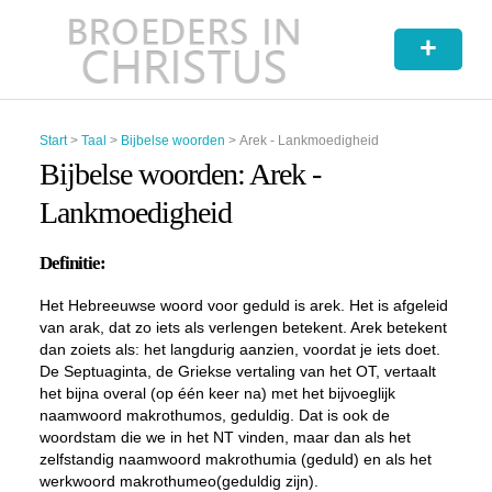
+
Start
>
Taal
>
Bijbelse woorden
>
Arek - Lankmoedigheid
Bijbelse woorden: Arek -
Lankmoedigheid
Definitie:
Het Hebreeuwse woord voor geduld is
arek
. Het is afgeleid
van
arak
, dat zo iets als verlengen betekent.
Arek
betekent
dan zoiets als: het langdurig aanzien, voordat je iets doet.
De Septuaginta, de Griekse vertaling van het OT, vertaalt
het bijna overal (op één keer na) met het bijvoeglijk
naamwoord
makrothumos
, geduldig. Dat is ook de
woordstam die we in het NT vinden, maar dan als het
zelfstandig naamwoord
makrothumia
(geduld) en als het
werkwoord
makrothumeo
(geduldig zijn).