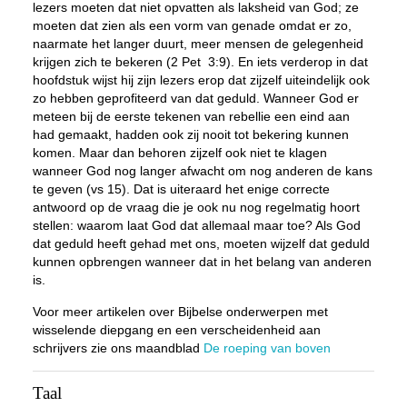
lezers moeten dat niet opvatten als laksheid van God; ze
moeten dat zien als een vorm van genade omdat er zo,
naarmate het langer duurt, meer mensen de gelegenheid
krijgen zich te bekeren (2 Pet 3:9). En iets verderop in dat
hoofdstuk wijst hij zijn lezers erop dat zijzelf uiteindelijk ook
zo hebben geprofiteerd van dat geduld. Wanneer God er
meteen bij de eerste tekenen van rebellie een eind aan
had gemaakt, hadden ook zij nooit tot bekering kunnen
komen. Maar dan behoren zijzelf ook niet te klagen
wanneer God nog langer afwacht om nog anderen de kans
te geven (vs 15). Dat is uiteraard het enige correcte
antwoord op de vraag die je ook nu nog regelmatig hoort
stellen: waarom laat God dat allemaal maar toe? Als God
dat geduld heeft gehad met ons, moeten wijzelf dat geduld
kunnen opbrengen wanneer dat in het belang van anderen
is.
Voor meer artikelen over Bijbelse onderwerpen met
wisselende diepgang en een verscheidenheid aan
schrijvers zie ons maandblad
De roeping van boven
Taal