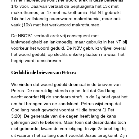
In het Hebreeuws komt het woord
arek
in deze betekenis
14x voor. Daarvan vertaalt de Septuaginta het 13x met
makrothumos
, en 1x met
makrothumia
. Het NT gebruikt
14x het zelfstandig naamwoord
makrothumia
, maar ook
vaak (10x) met het werkwoord
makrothumeo
.
De NBG’51 vertaalt
arek
vrij consequent met
lankmoedigheid en lankmoedig, maar gebruikt in het NT bij
voorkeur het woord geduld. De NBV gebruikt vrijwel overal
het woord geduld, op slechts enkele plaatsen na waar het
begrip wordt omschreven.
Geduld
in de brieven van Petrus:
We vinden dat woord geduld driemaal in de brieven van
Petrus. De nadruk ligt steeds op het feit dat God lang
wacht voordat Hij de zondaars straft. In de 1
brief gaat het
e
om het brengen van de zondvloed. Petrus wijst erop dat
God lang heeft gewacht voordat Hij die bracht (1 Pet
3:20). De generatie van die dagen heeft lang de kans
gekregen zich te bekeren. Maar toen dat desondanks toch
niet gebeurde, kwam de vernietiging. In zijn 2
brief legt hij
e
uit waarom het zo lang duurt voordat Jezus terugkomt. Zijn