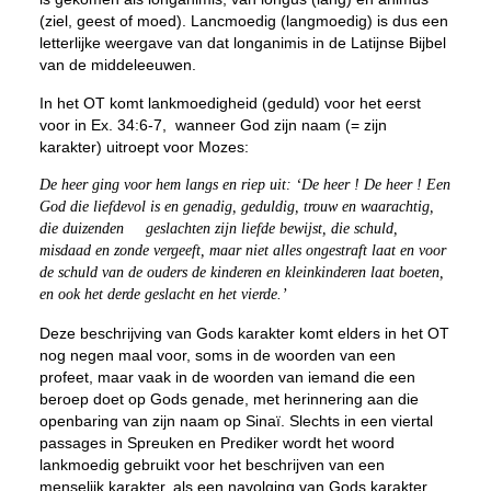
(ziel, geest of moed). Lancmoedig (langmoedig) is dus een
letterlijke weergave van dat
longanimis
in de Latijnse Bijbel
van de middeleeuwen.
In het OT komt lankmoedigheid (geduld) voor het eerst
voor in Ex. 34:6-7, wanneer God zijn naam (= zijn
karakter) uitroept voor Mozes:
De
heer
ging voor hem langs en riep uit: ‘De
heer
! De
heer
! Een
God die liefdevol is en genadig,
geduldig
, trouw en waarachtig,
die duizenden geslachten zijn liefde bewijst, die schuld,
misdaad en zonde vergeeft, maar niet alles ongestraft laat en voor
de schuld van de ouders de kinderen en kleinkinderen laat boeten,
en ook het derde geslacht en het vierde.’
Deze beschrijving van Gods karakter komt elders in het OT
nog negen maal voor, soms in de woorden van een
profeet, maar vaak in de woorden van iemand die een
beroep doet op Gods genade, met herinnering aan die
openbaring van zijn naam op Sinaï. Slechts in een viertal
passages in Spreuken en Prediker wordt het woord
lankmoedig gebruikt voor het beschrijven van een
menselijk karakter, als een navolging van Gods karakter.