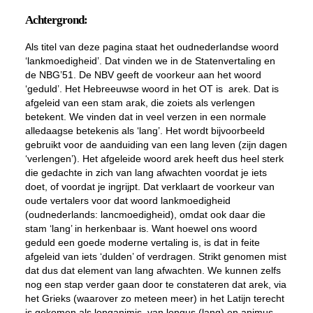
Achtergrond:
Als titel van deze pagina staat het oudnederlandse woord
‘lankmoedigheid’. Dat vinden we in de Statenvertaling en
de NBG’51. De NBV geeft de voorkeur aan het woord
‘geduld’. Het Hebreeuwse woord in het OT is
arek.
Dat is
afgeleid van een stam
arak
, die zoiets als verlengen
betekent. We vinden dat in veel verzen in een normale
alledaagse betekenis als ‘lang’. Het wordt bijvoorbeeld
gebruikt voor de aanduiding van een lang leven (zijn dagen
‘verlengen’). Het afgeleide woord
arek
heeft dus heel sterk
die gedachte in zich van lang afwachten voordat je iets
doet, of voordat je ingrijpt. Dat verklaart de voorkeur van
oude vertalers voor dat woord lankmoedigheid
(oudnederlands: lan
c
moedigheid), omdat ook daar die
stam ‘lang’ in herkenbaar is. Want hoewel ons woord
geduld een goede moderne vertaling is, is dat in feite
afgeleid van iets ‘dulden’ of verdragen. Strikt genomen mist
dat dus dat element van lang afwachten. We kunnen zelfs
nog een stap verder gaan door te constateren dat
arek
, via
het Grieks (waarover zo meteen meer) in het Latijn terecht
is gekomen als
longanimis
, van
longus
(lang) en
animus