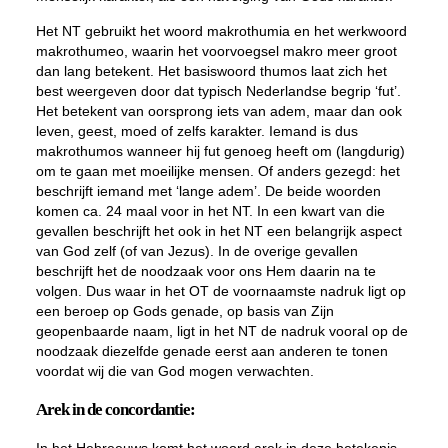
Het NT gebruikt het woord
makrothumia
en het werkwoord
makrothumeo
, waarin het voorvoegsel
makro
meer groot
dan lang betekent. Het basiswoord
thumos
laat zich het
best weergeven door dat typisch Nederlandse begrip ‘fut’.
Het betekent van oorsprong iets van adem, maar dan ook
leven, geest, moed of zelfs karakter. Iemand is dus
makrothumos
wanneer hij fut genoeg heeft om (langdurig)
om te gaan met moeilijke mensen. Of anders gezegd: het
beschrijft iemand met ‘lange adem’. De beide woorden
komen ca. 24 maal voor in het NT. In een kwart van die
gevallen beschrijft het ook in het NT een belangrijk aspect
van God zelf (of van Jezus). In de overige gevallen
beschrijft het de noodzaak voor ons Hem daarin na te
volgen. Dus waar in het OT de voornaamste nadruk ligt op
een beroep op Gods genade, op basis van Zijn
geopenbaarde naam, ligt in het NT de nadruk vooral op de
noodzaak diezelfde genade eerst aan anderen te tonen
voordat
wij
die van God mogen verwachten.
Arek in de concordantie: