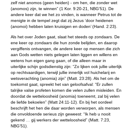
zelf niet
anomos
(geen heiden) - om hen, die zonder wet
(
anomos
) zijn, te winnen” (1 Kor. 9:20-21, NBG’51).
De
andere keer dat we het zo vinden, is wanneer Petrus tot de
menigte in de tempel zegt dat zij Jezus ‘door heidenen
(
anomoi
) hebben laten kruisigen en doden’ (Hand. 2:23).
Als het over Joden gaat, slaat het steeds op zondaars. De
ene keer op zondaars die hun zonde belijden, en daarop
vergiffenis ontvangen, de andere keer op mensen die zich
aan Gods wetten niets gelegen laten liggen en willens en
wetens hun eigen gang gaan, of die alleen maar in
uiterlijke schijn godsdienstig zijn: “Zo lijken ook jullie uiterlijk
op rechtvaardigen, terwijl jullie innerlijk vol huichelarij en
wetsverachting (
anomia
) zijn” (Matt. 23:28). Als het om de
toekomst gaat, spreekt het van geloofsafval: “Er zullen
talrijke valse profeten komen die velen zullen misleiden. En
doordat de wetteloosheid (
anomia
) toeneemt, zal bij velen
de liefde bekoelen” (Matt 24:11-12). En bij het oordeel
beschrijft het hen die daar worden verworpen, als mensen
die onvoldoende serieus zijn geweest: “Ik heb u nooit
gekend … gij werkers der wetteloosheid” (Matt. 7:23,
NBG’51).