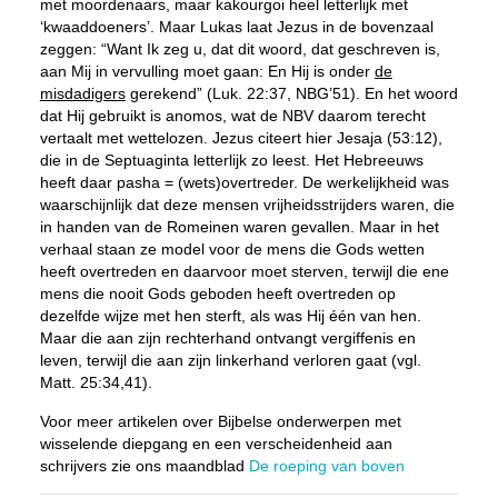
met moordenaars, maar
kakourgoi
heel letterlijk met
‘kwaaddoeners’. Maar Lukas laat Jezus in de bovenzaal
zeggen: “
Want Ik zeg u, dat dit woord, dat geschreven is,
aan Mij in vervulling moet gaan: En Hij is onder
de
misdadigers
gerekend” (Luk. 22:37, NBG’51). En het woord
dat Hij gebruikt is
anomos
, wat de NBV daarom terecht
vertaalt met wettelozen. Jezus citeert hier Jesaja (53:12),
die in de Septuaginta letterlijk zo leest. Het Hebreeuws
heeft daar
pasha
= (wets)overtreder. De werkelijkheid was
waarschijnlijk dat deze mensen vrijheidsstrijders waren, die
in handen van de Romeinen waren gevallen. Maar in het
verhaal staan ze model voor de mens die Gods wetten
heeft overtreden en daarvoor moet sterven, terwijl die ene
mens die nooit Gods geboden heeft overtreden op
dezelfde wijze met hen sterft, als was Hij één van hen.
Maar die aan zijn rechterhand ontvangt vergiffenis en
leven, terwijl die aan zijn linkerhand verloren gaat (vgl.
Matt. 25:34,41
).
Voor meer artikelen over Bijbelse onderwerpen met
wisselende diepgang en een verscheidenheid aan
schrijvers zie ons maandblad
De roeping van boven