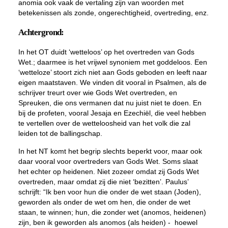
anomia
ook vaak de vertaling zijn van woorden met
betekenissen als zonde, ongerechtigheid, overtreding, enz.
Achtergrond:
In het OT duidt ‘wetteloos’ op het overtreden van
Gods
Wet.; daarmee is het vrijwel synoniem met goddeloos. Een
‘wetteloze’ stoort zich niet aan Gods geboden en leeft naar
eigen maatstaven. We vinden dit vooral in Psalmen, als de
schrijver treurt over wie Gods Wet overtreden, en
Spreuken, die ons vermanen dat nu juist niet te doen. En
bij de profeten, vooral Jesaja en Ezechiël, die veel hebben
te vertellen over de wetteloosheid van het volk die zal
leiden tot de ballingschap.
In het NT komt het begrip slechts beperkt voor, maar ook
daar vooral voor overtreders van Gods Wet. Soms slaat
het echter op heidenen. Niet zozeer omdat zij Gods Wet
overtreden, maar omdat zij die niet ‘bezitten’. Paulus’
schrijft: “Ik ben voor hun die onder de wet staan (Joden),
geworden als onder de wet om hen, die onder de wet
staan, te winnen; hun, die zonder wet (
anomos
, heidenen)
zijn, ben ik geworden als
anomos
(als heiden) - hoewel