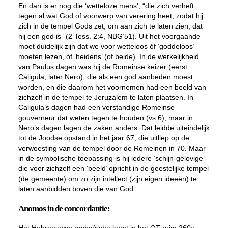
En dan is er nog die ‘wetteloze mens’, “die zich verheft
tegen al wat God of voorwerp van verering heet, zodat hij
zich in de tempel Gods zet, om aan zich te laten zien, dat
hij een god is” (2 Tess. 2:4, NBG’51). Uit het voorgaande
moet duidelijk zijn dat we voor wetteloos óf ‘goddeloos’
moeten lezen, óf ‘heidens’ (of beide). In de werkelijkheid
van Paulus dagen was hij de Romeinse keizer (eerst
Caligula, later Nero), die als een god aanbeden moest
worden, en die daarom het voornemen had een beeld van
zichzelf in de tempel te Jeruzalem te laten plaatsen. In
Caligula’s dagen had een verstandige Romeinse
gouverneur dat weten tegen te houden (vs 6), maar in
Nero’s dagen lagen de zaken anders. Dat leidde uiteindelijk
tot de Joodse opstand in het jaar 67, die uitliep op de
verwoesting van de tempel door de Romeinen in 70. Maar
in de symbolische toepassing is hij iedere ‘schijn-gelovige’
die voor zichzelf een ‘beeld’ opricht in de geestelijke tempel
(de gemeente) om zo zijn intellect (zijn eigen ideeën) te
laten aanbidden boven die van God.
Anomos in de concordantie: