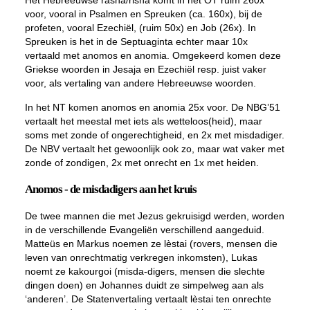
Het Hebreeuwse
rasha
/
risha
komt in het OT ruim 260x
voor, vooral in Psalmen en Spreuken (ca. 160x), bij de
profeten, vooral Ezechiël, (ruim 50x) en Job (26x). In
Spreuken is het in de Septuaginta echter maar 10x
vertaald met
anomos
en
anomia
. Omgekeerd komen deze
Griekse woorden in Jesaja en Ezechiël resp. juist vaker
voor, als vertaling van andere Hebreeuwse woorden.
In het NT komen
anomos
en
anomia
25x voor. De NBG’51
vertaalt het meestal met iets als wetteloos(heid), maar
soms met zonde of ongerechtigheid, en 2x met misdadiger.
De NBV vertaalt het gewoonlijk ook zo, maar wat vaker met
zonde of zondigen, 2x met onrecht en 1x met heiden.
Anomos - de misdadigers aan het kruis
De twee mannen die met Jezus gekruisigd werden, worden
in de verschillende Evangeliën verschillend aangeduid.
Matteüs en Markus noemen ze
lèstai
(rovers, mensen die
leven van onrechtmatig verkregen inkomsten), Lukas
noemt ze
kakourgoi
(misda-digers, mensen die slechte
dingen doen) en Johannes duidt ze simpelweg aan als
‘anderen’. De Statenvertaling vertaalt
lèstai
ten onrechte