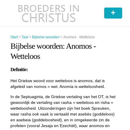
+
Start
>
Taal
>
Bijbelse woorden
>
Anomos - Wetteloos
Bijbelse woorden: Anomos -
Wetteloos
Definitie:
Het Griekse woord voor wetteloos is
anomos
, dat is
afgeleid van
nomos
= wet.
Anomia
is wetteloosheid.
In de Septuaginta, de Griekse vertaling van het OT, is het
gewoonlijk de vertaling van
rasha =
wetteloos en
risha
=
wetteloosheid. Uitzonderingen zijn het boek Spreuken,
waar
rasha
ook vaak is vertaald met
asebès
(goddeloos)
en
asebeia
(goddeloosheid), en in omgekeerde zin de
profeten (vooral Jesaja en Ezechiël), waar
anomos
en