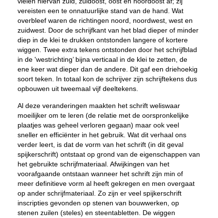
vielen hiervan zuid, zuidoost, oost en noordoost af; zij
vereisten een te onnatuurlijke stand van de hand. Wat
overbleef waren de richtingen noord, noordwest, west en
zuidwest. Door de schrijfkant van het blad dieper of minder
diep in de klei te drukken ontstonden langere of kortere
wiggen. Twee extra tekens ontstonden door het schrijfblad
in de 'westrichting’ bijna verticaal in de klei te zetten, de
ene keer wat dieper dan de andere. Dit gaf een driehoekig
soort teken. In totaal kon de schrijver zijn schrijftekens dus
opbouwen uit tweemaal vijf deeltekens.
Al deze veranderingen maakten het schrift weliswaar
moeilijker om te leren (de relatie met de oorspronkelijke
plaatjes was geheel verloren gegaan) maar ook veel
sneller en efficiënter in het gebruik. Wat dit verhaal ons
verder leert, is dat de vorm van het schrift (in dit geval
spijkerschrift) ontstaat op grond van de eigenschappen van
het gebruikte schrijfmateriaal. Afwijkingen van het
voorafgaande ontstaan wanneer het schrift zijn min of
meer definitieve vorm al heeft gekregen en men overgaat
op ander schrijfmateriaal. Zo zijn er veel spijkerschrift
inscripties gevonden op stenen van bouwwerken, op
stenen zuilen (steles) en steentabletten. De wiggen