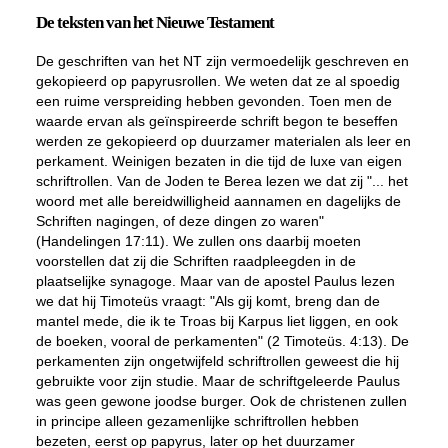
De teksten van het Nieuwe Testament
De geschriften van het NT zijn vermoedelijk geschreven en
gekopieerd op papyrusrollen. We weten dat ze al spoedig
een ruime verspreiding hebben gevonden. Toen men de
waarde ervan als geïnspireerde schrift begon te beseffen
werden ze gekopieerd op duurzamer materialen als leer en
perkament. Weinigen bezaten in die tijd de luxe van eigen
schriftrollen. Van de Joden te Berea lezen we dat zij "... het
woord met alle bereidwilligheid aannamen en dagelijks de
Schriften nagingen, of deze dingen zo waren"
(Handelingen 17:11). We zullen ons daarbij moeten
voorstellen dat zij die Schriften raadpleegden in de
plaatselijke synagoge. Maar van de apostel Paulus lezen
we dat hij Timoteüs vraagt: "Als gij komt, breng dan de
mantel mede, die ik te Troas bij Karpus liet liggen, en ook
de boeken, vooral de perkamenten" (2 Timoteüs. 4:13). De
perkamenten zijn ongetwijfeld schriftrollen geweest die hij
gebruikte voor zijn studie. Maar de schriftgeleerde Paulus
was geen gewone joodse burger. Ook de christenen zullen
in principe alleen gezamenlijke schriftrollen hebben
bezeten, eerst op papyrus, later op het duurzamer