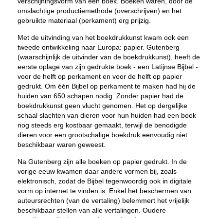
verschijningsvorm van een boek. Boeken waren, door de
omslachtige productiemethode (overschrijven) en het
gebruikte materiaal (perkament) erg prijzig.
Met de uitvinding van het boekdrukkunst kwam ook een
tweede ontwikkeling naar Europa: papier. Gutenberg
(waarschijnlijk de uitvinder van de boekdrukkunst), heeft de
eerste oplage van zijn gedrukte boek - een Latijnse Bijbel -
voor de helft op perkament en voor de helft op papier
gedrukt. Om één Bijbel op perkament te maken had hij de
huiden van 650 schapen nodig. Zonder papier had de
boekdrukkunst geen vlucht genomen. Het op dergelijke
schaal slachten van dieren voor hun huiden had een boek
nog steeds erg kostbaar gemaakt, terwijl de benodigde
dieren voor een grootschalige boekdruk eenvoudig niet
beschikbaar waren geweest.
Na Gutenberg zijn alle boeken op papier gedrukt. In de
vorige eeuw kwamen daar andere vormen bij, zoals
elektronisch, zodat de Bijbel tegenwoordig ook in digitale
vorm op internet te vinden is. Enkel het beschermen van
auteursrechten (van de vertaling) belemmert het vrijelijk
beschikbaar stellen van alle vertalingen. Oudere