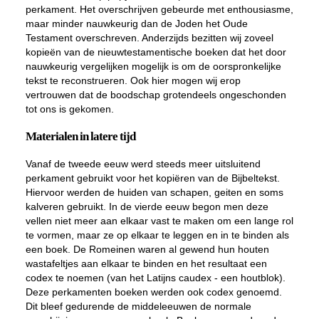
perkament. Het overschrijven gebeurde met enthousiasme,
maar minder nauwkeurig dan de Joden het Oude
Testament overschreven. Anderzijds bezitten wij zoveel
kopieën van de nieuwtestamentische boeken dat het door
nauwkeurig vergelijken mogelijk is om de oorspronkelijke
tekst te reconstrueren. Ook hier mogen wij erop
vertrouwen dat de boodschap grotendeels ongeschonden
tot ons is gekomen.
Materialen in latere tijd
Vanaf de tweede eeuw werd steeds meer uitsluitend
perkament gebruikt voor het kopiëren van de Bijbeltekst.
Hiervoor werden de huiden van schapen, geiten en soms
kalveren gebruikt. In de vierde eeuw begon men deze
vellen niet meer aan elkaar vast te maken om een lange rol
te vormen, maar ze op elkaar te leggen en in te binden als
een boek. De Romeinen waren al gewend hun houten
wastafeltjes aan elkaar te binden en het resultaat een
codex te noemen (van het Latijns caudex - een houtblok).
Deze perkamenten boeken werden ook codex genoemd.
Dit bleef gedurende de middeleeuwen de normale