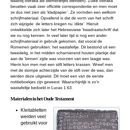
waarbij ostraka als stembriefjes dienden). Zulke ostraka
bevatten vaak zeer officiële correspondentie en men moet
ze dus niet zien als 'kladpapier’. Ze vormden een welkom
schrijfmateriaal. Opvallend is dat de vorm van het schrift
zich wijzigde: de letters kregen nu 'dikte’. Hieruit
ontwikkelde zich later het Hebreeuwse 'kwadraatschrift’ dat
we nu nog kennen. In veel later tijd is nog een ander
schrijfmateriaal in gebruik gekomen, dat vooral de
Romeinen gebruikten: het wastafeltje. Dit bestond uit een
tweedelig, in het midden scharnierend houten plankje dat
aan de 'binnen’ zijde was voorzien van een laagje was.
Hierin kon men met een stift letters krassen. Wreef men
met de stompe achterzijde van de stift over de was, dan
werden deze uitgewist. Dit moet een van de eerste
notitieboekjes zijn geweest. Waarschijnlijk is zo’n
wastafeltje bedoeld in Lucas 1:63.
Materialen in het Oude Testament
Kleitabletten
werden veel
gebruikt voor