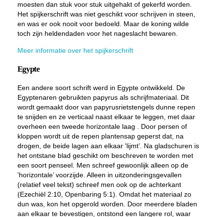
moesten dan stuk voor stuk uitgehakt of gekerfd worden.
Het spijkerschrift was niet geschikt voor schrijven in steen,
en was er ook nooit voor bedoeld. Maar de koning wilde
toch zijn heldendaden voor het nageslacht bewaren.
Meer informatie over het spijkerschrift
Egypte
Een andere soort schrift werd in Egypte ontwikkeld. De
Egyptenaren gebruikten papyrus als schrijfmateriaal. Dit
wordt gemaakt door van papyrusrietstengels dunne repen
te snijden en ze verticaal naast elkaar te leggen, met daar
overheen een tweede horizontale laag . Door persen of
kloppen wordt uit de repen plantensap geperst dat, na
drogen, de beide lagen aan elkaar 'lijmt’. Na gladschuren is
het ontstane blad geschikt om beschreven te worden met
een soort penseel. Men schreef gewoonlijk alleen op de
'horizontale’ voorzijde. Alleen in uitzonderingsgevallen
(relatief veel tekst) schreef men ook op de achterkant
(Ezechiël 2:10, Openbaring 5:1). Omdat het materiaal zo
dun was, kon het opgerold worden. Door meerdere bladen
aan elkaar te bevestigen, ontstond een langere rol, waar