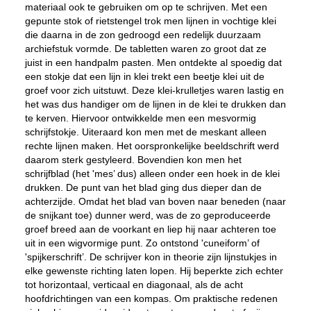
materiaal ook te gebruiken om op te schrijven. Met een
gepunte stok of rietstengel trok men lijnen in vochtige klei
die daarna in de zon gedroogd een redelijk duurzaam
archiefstuk vormde. De tabletten waren zo groot dat ze
juist in een handpalm pasten. Men ontdekte al spoedig dat
een stokje dat een lijn in klei trekt een beetje klei uit de
groef voor zich uitstuwt. Deze klei-krulletjes waren lastig en
het was dus handiger om de lijnen in de klei te drukken dan
te kerven. Hiervoor ontwikkelde men een mesvormig
schrijfstokje. Uiteraard kon men met de meskant alleen
rechte lijnen maken. Het oorspronkelijke beeldschrift werd
daarom sterk gestyleerd. Bovendien kon men het
schrijfblad (het 'mes’ dus) alleen onder een hoek in de klei
drukken. De punt van het blad ging dus dieper dan de
achterzijde. Omdat het blad van boven naar beneden (naar
de snijkant toe) dunner werd, was de zo geproduceerde
groef breed aan de voorkant en liep hij naar achteren toe
uit in een wigvormige punt. Zo ontstond 'cuneiform’ of
'spijkerschrift’. De schrijver kon in theorie zijn lijnstukjes in
elke gewenste richting laten lopen. Hij beperkte zich echter
tot horizontaal, verticaal en diagonaal, als de acht
hoofdrichtingen van een kompas. Om praktische redenen