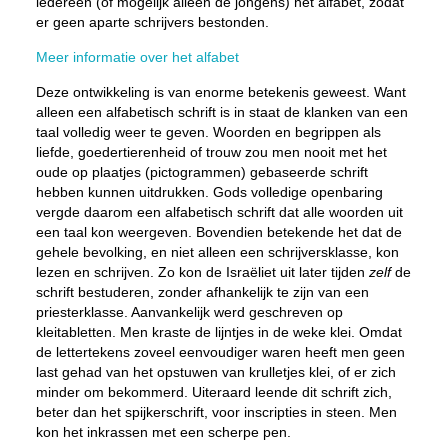
iedereen (of mogelijk alleen de jongens) het alfabet, zodat
er geen aparte schrijvers bestonden.
Meer informatie over het alfabet
Deze ontwikkeling is van enorme betekenis geweest. Want
alleen een alfabetisch schrift is in staat de klanken van een
taal volledig weer te geven. Woorden en begrippen als
liefde, goedertierenheid of trouw zou men nooit met het
oude op plaatjes (pictogrammen) gebaseerde schrift
hebben kunnen uitdrukken. Gods volledige openbaring
vergde daarom een alfabetisch schrift dat alle woorden uit
een taal kon weergeven. Bovendien betekende het dat de
gehele bevolking, en niet alleen een schrijversklasse, kon
lezen en schrijven. Zo kon de Israëliet uit later tijden
zelf
de
schrift bestuderen, zonder afhankelijk te zijn van een
priesterklasse. Aanvankelijk werd geschreven op
kleitabletten. Men kraste de lijntjes in de weke klei. Omdat
de lettertekens zoveel eenvoudiger waren heeft men geen
last gehad van het opstuwen van krulletjes klei, of er zich
minder om bekommerd. Uiteraard leende dit schrift zich,
beter dan het spijkerschrift, voor inscripties in steen. Men
kon het inkrassen met een scherpe pen.