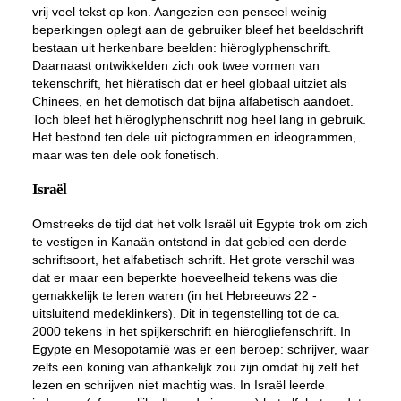
vrij veel tekst op kon. Aangezien een penseel weinig
beperkingen oplegt aan de gebruiker bleef het beeldschrift
bestaan uit herkenbare beelden: hiëroglyphenschrift.
Daarnaast ontwikkelden zich ook twee vormen van
tekenschrift, het hiëratisch dat er heel globaal uitziet als
Chinees, en het demotisch dat bijna alfabetisch aandoet.
Toch bleef het hiëroglyphenschrift nog heel lang in gebruik.
Het bestond ten dele uit pictogrammen en ideogrammen,
maar was ten dele ook fonetisch.
Israël
Omstreeks de tijd dat het volk Israël uit Egypte trok om zich
te vestigen in Kanaän ontstond in dat gebied een derde
schriftsoort, het alfabetisch schrift. Het grote verschil was
dat er maar een beperkte hoeveelheid tekens was die
gemakkelijk te leren waren (in het Hebreeuws 22 -
uitsluitend medeklinkers). Dit in tegenstelling tot de ca.
2000 tekens in het spijkerschrift en hiërogliefenschrift. In
Egypte en Mesopotamië was er een beroep: schrijver, waar
zelfs een koning van afhankelijk zou zijn omdat hij zelf het
lezen en schrijven niet machtig was. In Israël leerde