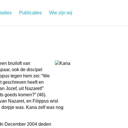
tudies
Publicaties
Wie zijn wij
een bruiloft van
spaar, ook de discipel
ippus tegen hem zei: “We
 geschreven heeft en
n Jozef, uit Nazaret!”
ets goeds komen?” (46).
van Nazaret, en Filippus wist
 dorpje was. Kana zelf was nog
? In December 2004 deden