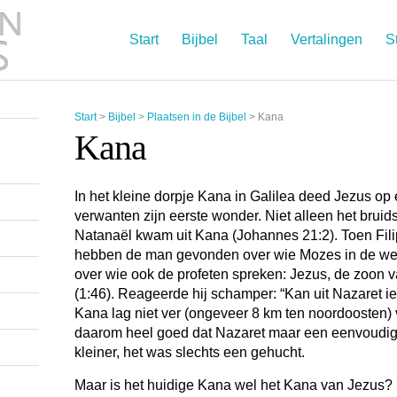
Start
Bijbel
Taal
Vertalingen
S
Start
>
Bijbel
>
Plaatsen in de Bijbel
>
Kana
Kana
In het kleine dorpje Kana in Galilea deed Jezus op 
verwanten zijn eerste wonder. Niet alleen het bruid
Natanaël
kwam uit Kana (Johannes 21:2). Toen Fil
hebben de man gevonden over wie Mozes in de wet
over wie ook de profeten spreken: Jezus, de zoon va
(1:46). Reageerde hij schamper: “Kan uit Nazaret i
Kana lag niet ver (ongeveer 8 km ten noordoosten) 
daarom heel goed dat Nazaret maar een eenvoudig
kleiner, het was slechts een gehucht.
Maar is het huidige Kana wel het Kana van Jezus