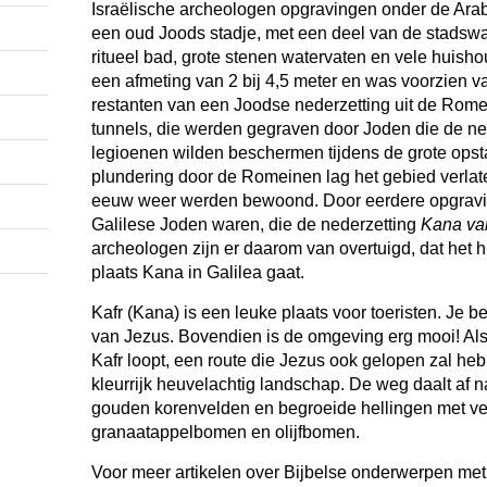
Israëlische archeologen opgravingen onder de Arab
een oud Joods stadje, met een deel van de stadsw
ritueel bad, grote stenen watervaten en vele huish
een afmeting van 2 bij 4,5 meter en was voorzien 
restanten van een Joodse nederzetting uit de Rome
tunnels, die werden gegraven door Joden die de n
legioenen wilden beschermen tijdens de grote opsta
plundering door de Romeinen lag het gebied verlaten
eeuw weer werden bewoond. Door eerdere opgravi
Galilese Joden waren, die de nederzetting
Kana van
archeologen zijn er daarom van overtuigd, dat het 
plaats Kana in Galilea gaat.
Kafr (Kana) is een leuke plaats voor toeristen. Je b
van Jezus. Bovendien is de omgeving erg mooi! Als 
Kafr loopt, een route die Jezus ook gelopen zal he
kleurrijk heuvelachtig landschap. De weg daalt af n
gouden korenvelden en begroeide hellingen met v
granaatappelbomen en olijfbomen.
Voor meer artikelen over Bijbelse onderwerpen me