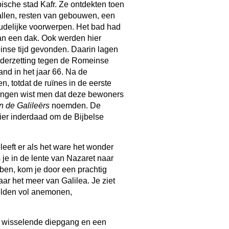
ische stad Kafr. Ze ontdekten toen
allen, resten van gebouwen, een
oudelijke voorwerpen. Het bad had
van een dak. Ook werden hier
inse tijd gevonden. Daarin lagen
ederzetting tegen de Romeinse
nd in het jaar 66. Na de
, totdat de ruïnes in de eerste
ngen wist men dat deze bewoners
 de Galileërs
noemden. De
hier inderdaad om de Bijbelse
eleeft er als het ware het wonder
je in de lente van Nazaret naar
bben, kom je door een prachtig
aar het meer van Galilea. Je ziet
elden vol anemonen,
t wisselende diepgang en een